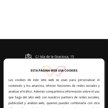
C/ Isla de la Graciosa, 15
planta baja. 35110. Vecindario
ESTA PÁGINA WEB USA COOKIES
Lunes a viernes: 10:00 a 20:00
Las cookies de este sitio web se usan para personalizar el
828 05 67 67 / 637 34 94 14
contenido y los anuncios, ofrecer funciones de redes sociales y
analizar el tráfico. Además compartimos información sobre el uso
que haga del sitio web con nuestros partners de redes sociales,
C/ Poeta Pedro Lezcano, local
publicidad y análisis web, quienes pueden combinarla con otra
11. 35400. Arucas. Las Palmas