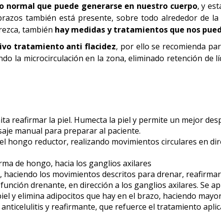
ceso normal que puede generarse en nuestro cuerpo
, y es
 brazos también está presente, sobre todo alrededor de la
arezca, también
hay medidas y tratamientos que nos puede
vo tratamiento anti flacidez
, por ello se recomienda para
ando la microcirculación en la zona, eliminado retención de 
ta reafirmar la piel. Humecta la piel y permite un mejor de
asaje manual para preparar al paciente.
 el hongo reductor, realizando movimientos circulares en direc
ma de hongo, hacia los ganglios axilares
aciendo los movimientos descritos para drenar, reafirmar y c
función drenante, en dirección a los ganglios axilares. Se a
piel y elimina adipocitos que hay en el brazo, haciendo mayo
 anticelulitis y reafirmante, que refuerce el tratamiento apl