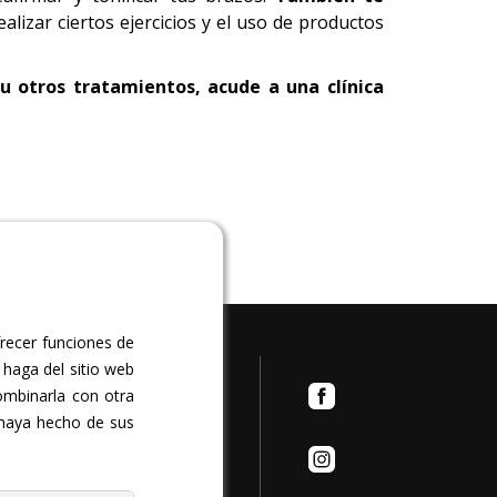
lizar ciertos ejercicios y el uso de productos
 u otros tratamientos, acude a una clínica
frecer funciones de
ta Pedro Lezcano, local
 haga del sitio web
400. Arucas. Las Palmas
ombinarla con otra
 haya hecho de sus
a viernes: 11:00 a 19:00
 94 63 / 657 07 68 92