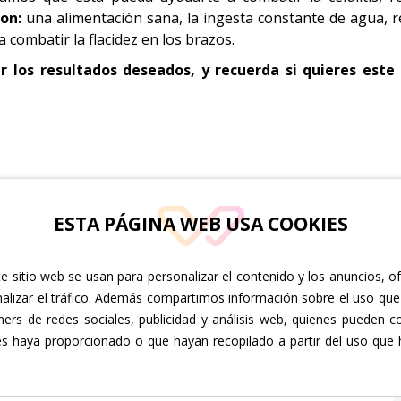
on:
una alimentación sana, la ingesta constante de agua, rea
 combatir la flacidez en los brazos.
r los resultados deseados, y recuerda si quieres este
ESTA PÁGINA WEB USA COOKIES
e sitio web se usan para personalizar el contenido y los anuncios, o
C/ Isla de la Graciosa, 15 planta
C/ Poe
nalizar el tráfico. Además compartimos información sobre el uso que
baja. 35110. Vecindario
11. 35
ners de redes sociales, publicidad y análisis web, quienes pueden c
es haya proporcionado o que hayan recopilado a partir del uso que
Lunes a viernes: 10:00 a 20:00
Lunes 
828 05 67 67 / 637 34 94 14
828 66