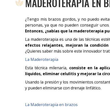
MADEROTERAPIA EN 
¿Tengo mis brazos gordos, y no puedo evita
personas, ya que no pueden conseguir unos br
Entonces, ¿sabías que la maderoterapia p
FAVORITOS
La maderoterapia es una de las técnicas esté
efectos relajantes, mejoran la condición 
¿Quieres saber más sobre este innovador tra
La Maderoterapia
PORTADA
Esta técnica milenaria,
consiste en la apli
líquidos, eliminar celulitis y mejorar la cir
TRATAMIENTOS
Usando la presión y los movimientos constantes
BONOS
y pueden eliminarse con drenaje linfático.
PRODUCTOS
BLOG
La Maderoterapia en brazos