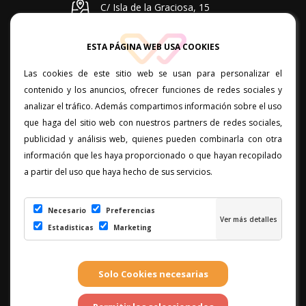
C/ Isla de la Graciosa, 15
planta baja. 35110. Vecindario
ESTA PÁGINA WEB USA COOKIES
Lunes a viernes: 10:00 a 20:00
Las cookies de este sitio web se usan para personalizar el
828 05 67 67 / 637 34 94 14
contenido y los anuncios, ofrecer funciones de redes sociales y
analizar el tráfico. Además compartimos información sobre el uso
que haga del sitio web con nuestros partners de redes sociales,
C/ Poeta Pedro Lezcano, local
publicidad y análisis web, quienes pueden combinarla con otra
11. 35400. Arucas. Las Palmas
información que les haya proporcionado o que hayan recopilado
Lunes a viernes: 11:00 a 19:00
a partir del uso que haya hecho de sus servicios.
828 66 94 63 / 657 07 68 92
Necesario
Preferencias
Estadisticas
Marketing
Contacto
|
Cookies
|
Conf. Cookies
|
Aviso Legal
|
Política de
Privacidad
|
Guía Web